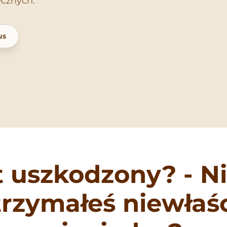
ecznych.
us
 uszkodzony? - N
trzymałeś niewłaśc