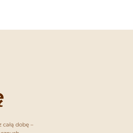
ę
z całą dobę –