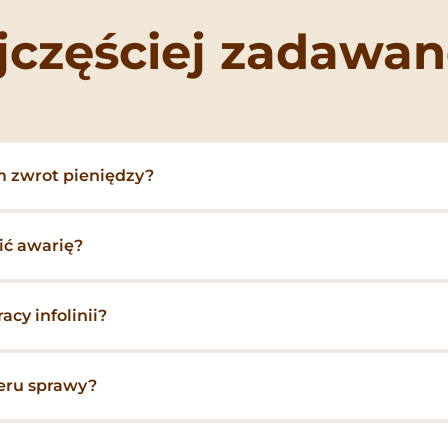
jczęściej zadawan
m zwrot pieniędzy?
ić awarię?
cy infolinii?
eru sprawy?