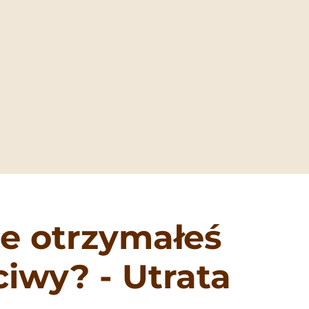
ie otrzymałeś
iwy? - Utrata