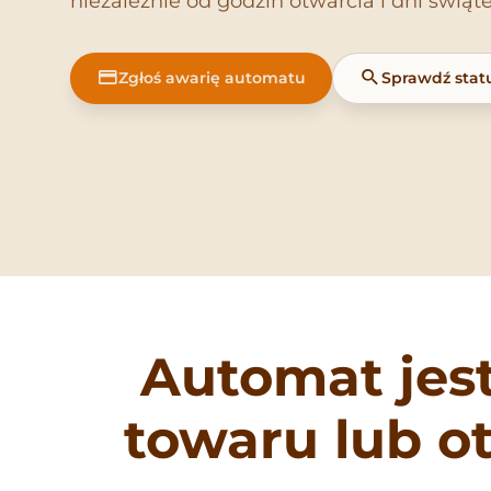
niezależnie od godzin otwarcia i dni świąt
Zgłoś awarię automatu
Sprawdź stat
Automat jest
towaru lub o