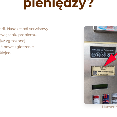
pieniędzy?
rii. Nasz zespół serwisowy
związaniu problemu.
już zgłoszonej i
yć nowe zgłoszenie,
lejce.
Numer a